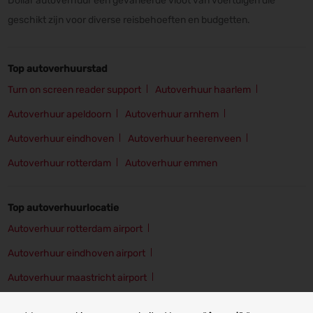
Dollar autoverhuur een gevarieerde vloot van voertuigen die
geschikt zijn voor diverse reisbehoeften en budgetten.
Top autoverhuurstad
Turn on screen reader support
Autoverhuur haarlem
Autoverhuur apeldoorn
Autoverhuur arnhem
Autoverhuur eindhoven
Autoverhuur heerenveen
Autoverhuur rotterdam
Autoverhuur emmen
Top autoverhuurlocatie
Autoverhuur rotterdam airport
Autoverhuur eindhoven airport
Autoverhuur maastricht airport
Autoverhuur amsterdam schiphol airport