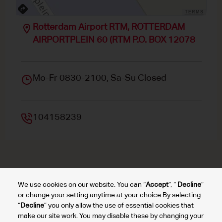
TERMS
Rotterdam Airport RTM, ROTTERDAM
AIRPORTPLEIN 60 (RTM P.O. BOX 12078
Mo-Fr 0830-2100, Sa-Su Closed
104158239
We use cookies on our website. You can “
Accept
”, “
Decline
”
Top autoverhuur Luchthaven
Top autoverhuur steden
Top autoverhuu
or change your setting anytime at your choice.By selecting
“
Decline
” you only allow the use of essential cookies that
make our site work. You may disable these by changing your
Autoverhuur Rotterdam Airport
Autoverhuur Eindhoven Airport