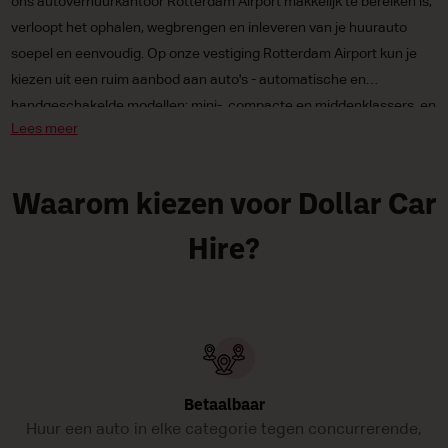
ons autoverhuurkantoor Rotterdam Airport makkelijk te bereiken is,
verloopt het ophalen, wegbrengen en inleveren van je huurauto
soepel en eenvoudig. Op onze vestiging Rotterdam Airport kun je
kiezen uit een ruim aanbod aan auto's - automatische en
handgeschakelde modellen; mini-, compacte en middenklassers, en
Lees meer
zelfs milieuvriendelijke elektrische auto;s en wagens op fossiele
brandstof.
Waarom kiezen voor Dollar Car
Hire?
Betaalbaar
Huur een auto in elke categorie tegen concurrerende,