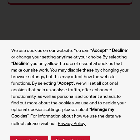
We use cookies on our website. You can “
Accept
”, “
Decline
”
Top autoverhuur Luchthaven
Top autoverhuur steden
Top autoverhuu
or change your setting anytime at your choice.By selecting
“
Decline
” you only allow the use of essential cookies that
make our site work. You may disable these by changing your
Autoverhuur Rotterdam Airport
Autoverhuur Eindhoven Airport
browser settings, but this may affect how the website
Rtm
Ein
functions. By selecting “
Accept
”, we will set all optional
Autoverhuur Maastricht
Autoverhuur Amsterdam
cookies that help us analyse traffic, offer enhanced
Airport Mst
Schiphol Airport Ams
functionality, as well as personalised content and ads.To
find out more about the cookies we use and to decide your
optional cookies settings, please select “
Manage my
Cookies
”. For information about how we use the data we
Mijn
collect, please visit our
Privacy Policy.
cookies
2024 © DTG Operations, Inc. Alle rechten voorbehouden.
beheren
Privacybeleid
Gebruiksvoorwaarden