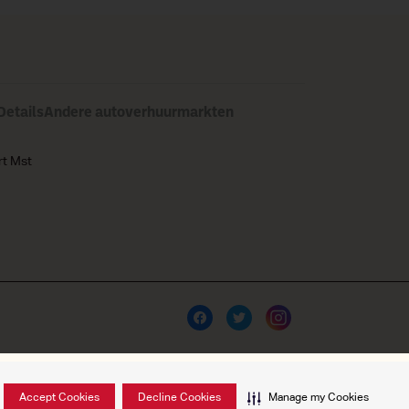
etails
Andere autoverhuurmarkten
rt Mst
Accept Cookies
Decline Cookies
Manage my Cookies