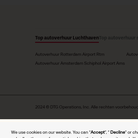
Top autoverhuur Luchthaven
Top autoverhuur 
Autoverhuur Rotterdam Airport Rtm
Autov
Autoverhuur Amsterdam Schiphol Airport Ams
2024 © DTG Operations, Inc. Alle rechten voorbehou
We use cookies on our website. You can “
Accept
”, “
Decline
” or c