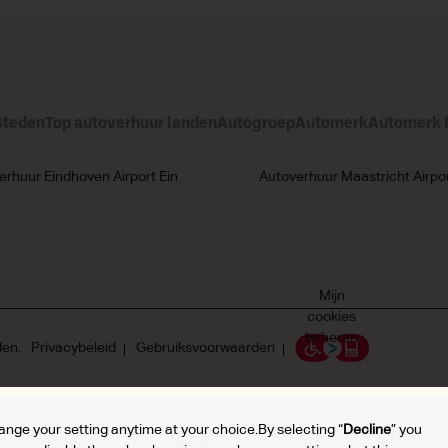
steden
Top autoverhuur landen
Autogroep
Automerk
Automerk D
erhuur Eindhoven Airport Ein
Autoverhuur Maastricht Airpo
Mijn
cookies
beheren
den.
Privacybeleid
Gebruiksvoorwaarden
hange your setting anytime at your choice.By selecting “
Decline
” you