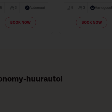
5
3
Automaat
5
3
Handgesch
BOOK NOW
BOOK NOW
conomy-huurauto!