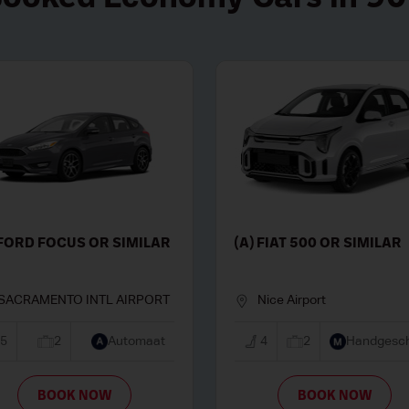
(O) TOYOTA RAV4 OR
(C) MAZDA 3 
SIMILAR
SIMILAR
REYKJAVIK KEFLAVIK INT
SAN ANTONI
d
5
5
Automaat
5
3
BOOK NOW
BOO