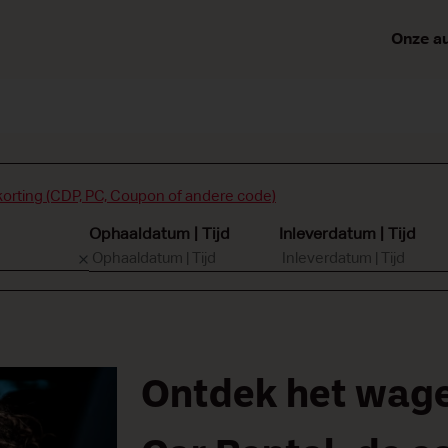
Onze au
korting (CDP, PC, Coupon of andere code)
Ophaaldatum | Tijd
Inleverdatum | Tijd
Ontdek het wage