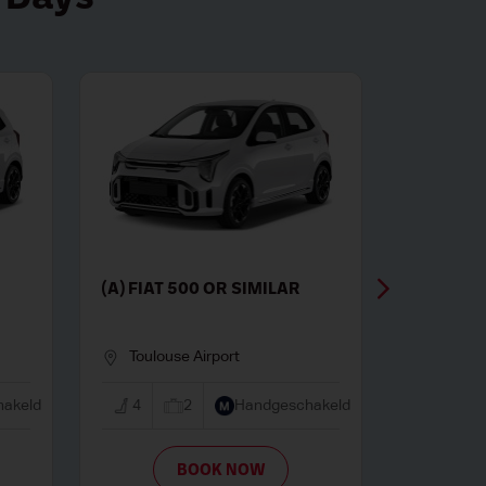
4 DOOR OR
(C) MAZDA 3 4 DOOR OR
SIMILAR
O INTL AIRPORT
BURBANK-BOB HOPE APO
Automaat
5
3
Automaat
K NOW
BOOK NOW