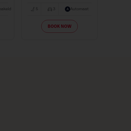
akeld
5
3
Automaat
BOOK NOW