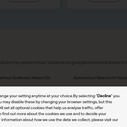
steden
Top autoverhuur landen
Autogroep
Automerk
Automerk D
erhuur Eindhoven Airport Ein
Autoverhuur Maastricht Airpo
hange your setting anytime at your choice.By selecting “
Decline
” you
ou may disable these by changing your browser settings, but this
will set all optional cookies that help us analyse traffic, offer
Mijn
To find out more about the cookies we use and to decide your
cookies
or information about how we use the data we collect, please visit our
beheren
den.
Privacybeleid
Gebruiksvoorwaarden