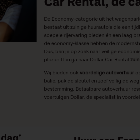
Car Rental, de 
De Economy-categorie uit het wagenpark
bestaat uit zuinige huurauto's die een ti
soepele rijervaring bieden én een laag b
de economy-klasse hebben de modernste 
Dus, ben je op zoek naar veilige economi
plezieritten ga naar Dollar Car Rental
zuin
Wij bieden ook
voordelige autoverhuur
op
balie, pak de sleutel en zoef veilig de we
bestemming. Betaalbare autoverhuur rese
voertuigen Dollar, de specialist in voorde
 dag*