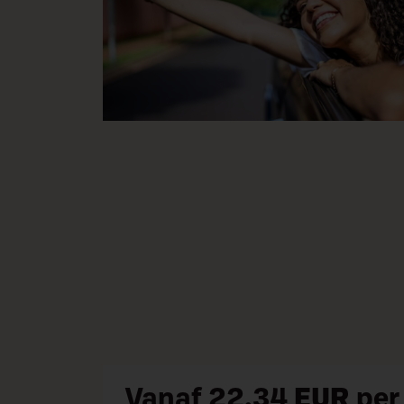
Vanaf 22.34
EUR
per