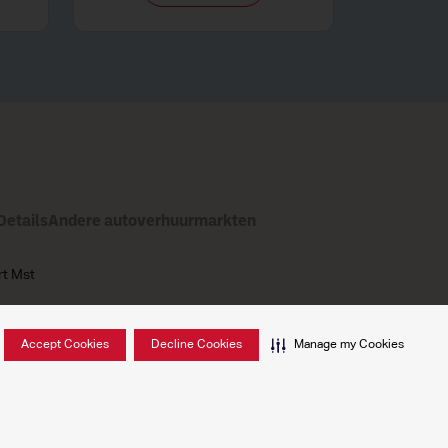
etails
Andere autoverhuurmarkten
rt Mst
Accept Cookies
Decline Cookies
Manage my Cookies