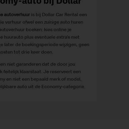
omy-auto bij Dollar
e autoverhuur
is bij Dollar Car Rental een
e verhuur ofwel een zuinige auto huren
utoverhuur boeken: kies online je
e huurauto plus eventuele extra’s met
 je later de boekingsperiode wijzigen, geen
kosten tot drie keer doen.
nnen niet garanderen dat de door jou
feitelijk klaarstaat. Je reserveert een
my en niet een bepaald merk of model,
rgelijkbare auto uit de Economy-categorie.