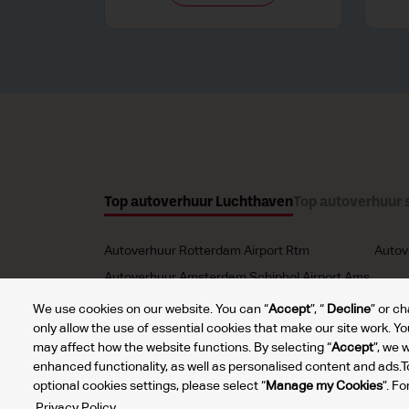
Top autoverhuur Luchthaven
Top autoverhuur 
Autoverhuur Rotterdam Airport Rtm
Autov
Autoverhuur Amsterdam Schiphol Airport Ams
We use cookies on our website. You can “
Accept
”, “
Decline
” or c
only allow the use of essential cookies that make our site work. Y
may affect how the website functions. By selecting “
Accept
”, we 
enhanced functionality, as well as personalised content and ads.
optional cookies settings, please select “
Manage my Cookies
”. F
2024 © DTG Operations, Inc. Alle rechten voorbehou
Privacy Policy.