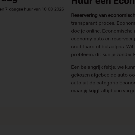
Huur een Econ
p een 7-daagse huur van 10-08-2026
Reservering van economisch
transparant proces. Economi
doe je online. Economische a
economy-auto en reserveer j
creditcard of betaalpas. Wil
probleem, dit kun je zonder 
Een belangrijk feitje: we ku
gekozen afgebeelde auto ook 
auto uit de categorie Econo
maar jij krijgt altijd een ve