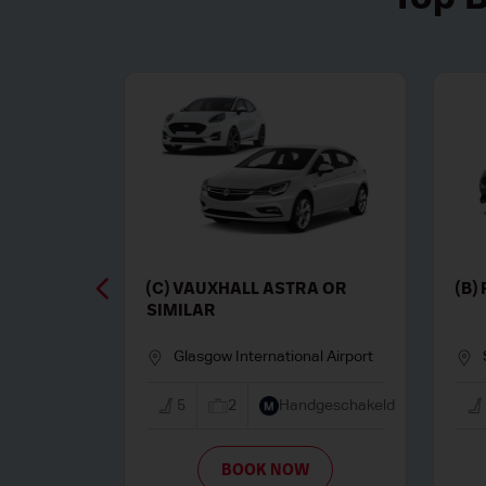
 500 OR SIMILAR
(C) PEUGEOT 2008 OR
SIMILAR
se Airport
Bordeaux Airport
2
Handgeschakeld
5
3
Handgeschakel
BOOK NOW
BOOK NOW