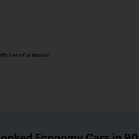
offers en/of reistassen
Booked Economy Cars in 90