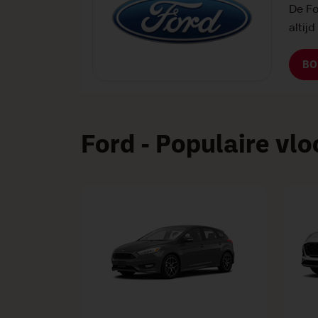
De Fo
altij
BO
Ford - Populaire vlo