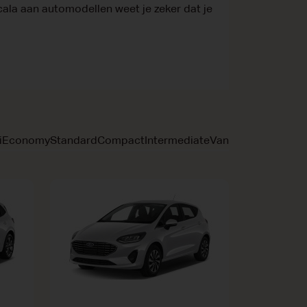
 scala aan automodellen weet je zeker dat je
i
Economy
Standard
Compact
Intermediate
Van