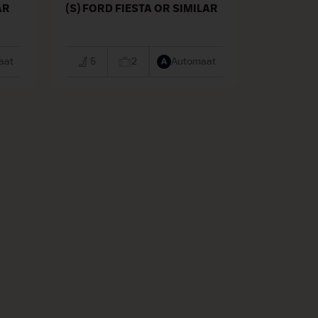
AR
(S) FORD FIESTA OR SIMILAR
aat
5
2
Automaat