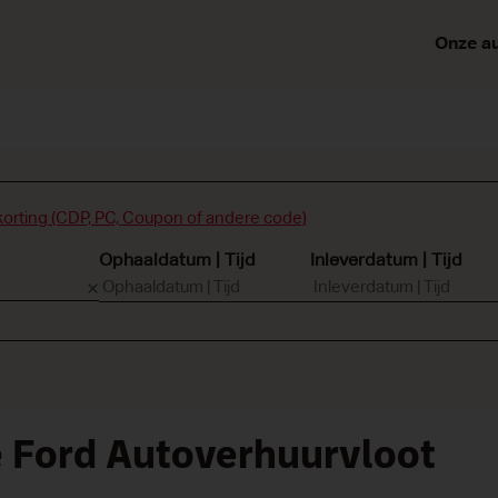
Onze au
korting (CDP, PC, Coupon of andere code)
Ophaaldatum | Tijd
Inleverdatum | Tijd
 Ford Autoverhuurvloot