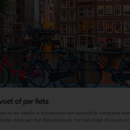
oet of per fiets
den in de wereld is Amsterdam een behoorlijk compacte stad. 
bij onder meer aan het Rijksmuseum, het Van Gogh Museum en