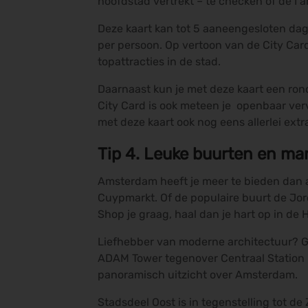
hoofdstad vertrekt – te checken of de I 
Deze kaart kan tot 5 aaneengesloten dag
per persoon. Op vertoon van de City Car
topattracties in de stad.
Daarnaast kun je met deze kaart een ron
City Card is ook meteen je openbaar vervo
met deze kaart ook nog eens allerlei extr
Tip 4. Leuke buurten en ma
Amsterdam heeft je meer te bieden dan a
Cuypmarkt. Of de populaire buurt de Jo
Shop je graag, haal dan je hart op in de
Liefhebber van moderne architectuur? Ga 
ADAM Tower tegenover Centraal Station i
panoramisch uitzicht over Amsterdam.
Stadsdeel Oost is in tegenstelling tot d