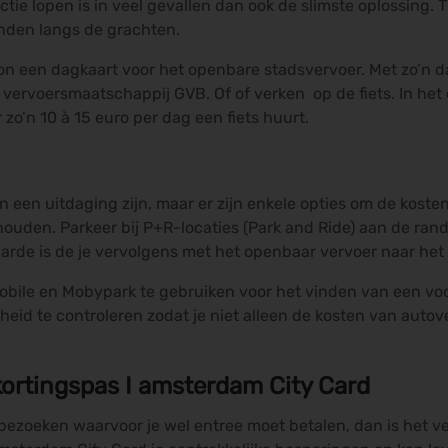
ie lopen is in veel gevallen dan ook de slimste oplossing. 
den langs de grachten.
on een dagkaart voor het openbare stadsvervoer. Met zo’n 
 vervoersmaatschappij GVB. Of of verken op de fiets. In h
zo’n 10 à 15 euro per dag een fiets huurt.
een uitdaging zijn, maar er zijn enkele opties om de koste
houden. Parkeer bij P+R-locaties (Park and Ride) aan de ran
arde is de je vervolgens met het openbaar vervoer naar het 
obile en Mobypark te gebruiken voor het vinden van een voo
rheid te controleren zodat je niet alleen de kosten van aut
kortingspas I amsterdam City Card
es bezoeken waarvoor je wel entree moet betalen, dan is het 