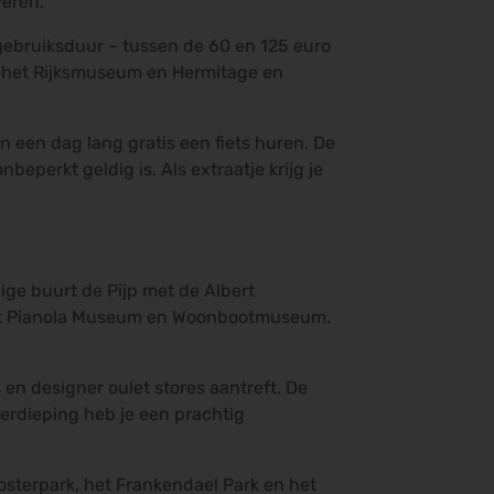
veren.
gebruiksduur – tussen de 60 en 125 euro
er het Rijksmuseum en Hermitage en
een dag lang gratis een fiets huren. De
eperkt geldig is. Als extraatje krijg je
ge buurt de Pijp met de Albert
 het Pianola Museum en Woonbootmuseum.
 en designer oulet stores aantreft. De
erdieping heb je een prachtig
Oosterpark, het Frankendael Park en het