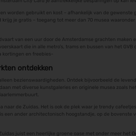
amsterdam City Card je aantrekkelijke besparingen op kan le
en worden gebruikt en kost – afhankelijk van de gewenste 
d krijg je gratis – toegang tot meer dan 70 musea waarond
dvaart van een uur door de Amsterdamse grachten maken en 
erskaart die in alle metro’s, trams en bussen van het GVB onb
a kortingen en freebies-
rkten ontdekken
lleen bezienswaardigheden. Ontdek bijvoorbeeld de levendi
rdaan met diverse kunstgaleries en originele musea zoals
 Haarlemmerbuurt.
naar de Zuidas. Het is ook de plek waar je trendy cafeetjes
s een ander architectonisch hoogstandje, op de bovenste v
e Zuidas juist een heerlijke groene oase met onder meer het 