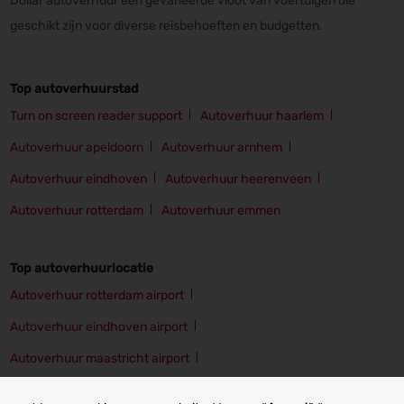
Dollar autoverhuur een gevarieerde vloot van voertuigen die
geschikt zijn voor diverse reisbehoeften en budgetten.
Top autoverhuurstad
Turn on screen reader support
Autoverhuur haarlem
Autoverhuur apeldoorn
Autoverhuur arnhem
Autoverhuur eindhoven
Autoverhuur heerenveen
Autoverhuur rotterdam
Autoverhuur emmen
Top autoverhuurlocatie
Autoverhuur rotterdam airport
Autoverhuur eindhoven airport
Autoverhuur maastricht airport
Autoverhuur amsterdam schiphol airport