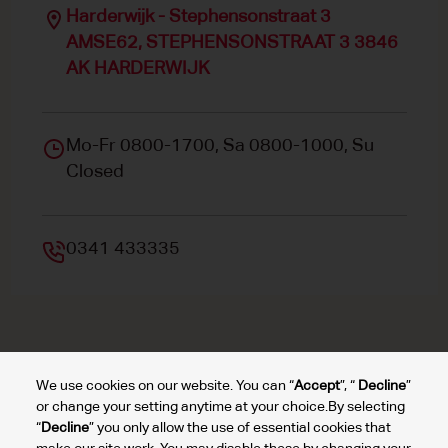
Harderwijk - Stephensonstraat 3
AMSE62, STEPHENSONSTRAAT 3 3846
AK HARDERWIJK
Mo-Fr 0800-1700, Sa 0800-1000, Su
Closed
0341 433335
We use cookies on our website. You can “
Accept
”, “
Decline
”
Top autoverhuur Luchthaven
Top autoverhuur steden
Top autoverhuu
or change your setting anytime at your choice.By selecting
“
Decline
” you only allow the use of essential cookies that