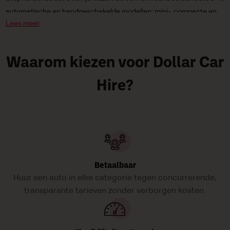
automatische en handgeschakelde modellen; mini-, compacte en
Lees meer
middenklassers, en zelfs milieuvriendelijke elektrische auto;s en
wagens op fossiele brandstof.
Waarom kiezen voor Dollar Car
Hire?
Betaalbaar
Huur een auto in elke categorie tegen concurrerende,
transparante tarieven zonder verborgen kosten.