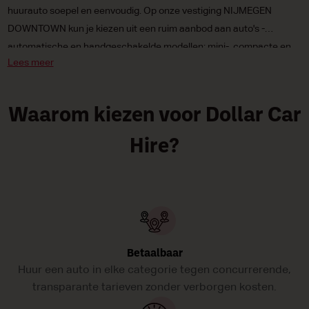
huurauto soepel en eenvoudig. Op onze vestiging NIJMEGEN
DOWNTOWN kun je kiezen uit een ruim aanbod aan auto's -
automatische en handgeschakelde modellen; mini-, compacte en
Lees meer
middenklassers, en zelfs milieuvriendelijke elektrische auto;s en
wagens op fossiele brandstof.
Waarom kiezen voor Dollar Car
Hire?
Betaalbaar
Huur een auto in elke categorie tegen concurrerende,
transparante tarieven zonder verborgen kosten.