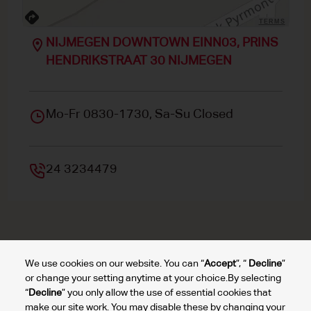
TERMS
NIJMEGEN DOWNTOWN EINN03, PRINS
HENDRIKSTRAAT 30 NIJMEGEN
Mo-Fr 0830-1730, Sa-Su Closed
24 3234479
We use cookies on our website. You can “
Accept
”, “
Decline
”
Top autoverhuur Luchthaven
Top autoverhuur steden
Top autoverhuu
or change your setting anytime at your choice.By selecting
“
Decline
” you only allow the use of essential cookies that
make our site work. You may disable these by changing your